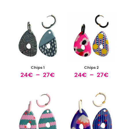
de
de
prix :
prix :
24€
24€
à
à
27€
27€
Chips 1
Chips 2
Plage
Plage
24
€
–
27
€
24
€
–
27
€
de
de
prix :
prix :
24€
24€
à
à
27€
27€