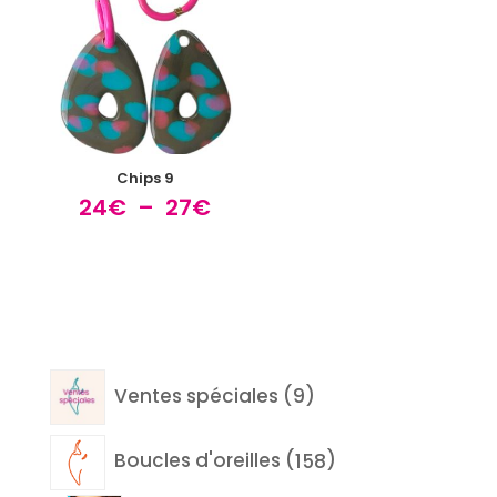
à
à
27€
27€
Chips 9
Plage
24
€
–
27
€
de
prix :
24€
à
27€
9
Ventes spéciales
9
produits
158
Boucles d'oreilles
158
produits