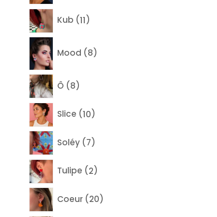
produits
11
Kub
11
produits
8
Mood
8
produits
8
Ô
8
produits
10
Slice
10
produits
7
Soléy
7
produits
2
Tulipe
2
produits
20
Coeur
20
produits