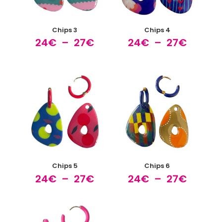
Chips 3
Chips 4
Plage
Plage
24
€
–
27
€
24
€
–
27
€
de
de
prix :
prix :
24€
24€
à
à
27€
27€
Chips 5
Chips 6
Plage
Plage
24
€
–
27
€
24
€
–
27
€
de
de
prix :
prix :
24€
24€