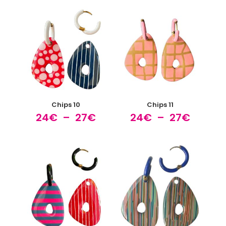
Chips 10
Chips 11
Plage
Plage
24
€
–
27
€
24
€
–
27
€
de
de
prix :
prix :
24€
24€
à
à
27€
27€