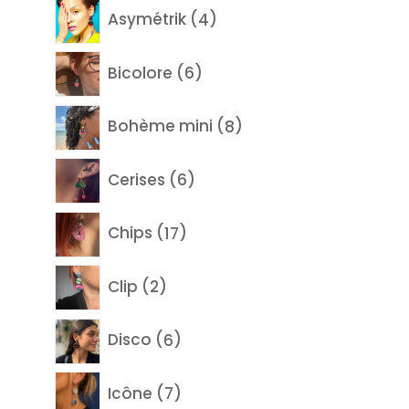
4
Asymétrik
4
produits
6
Bicolore
6
produits
8
Bohème mini
8
produits
6
Cerises
6
produits
17
Chips
17
produits
2
Clip
2
produits
6
Disco
6
produits
7
Icône
7