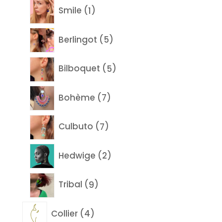
1
Smile
1
produit
5
Berlingot
5
produits
5
Bilboquet
5
produits
7
Bohème
7
produits
7
Culbuto
7
produits
2
Hedwige
2
produits
9
Tribal
9
produits
4
Collier
4