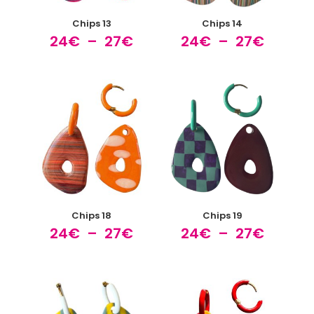
Chips 13
Chips 14
Plage
Plage
24
€
–
27
€
24
€
–
27
€
de
de
prix :
prix :
24€
24€
à
à
27€
27€
Chips 18
Chips 19
Plage
Plage
24
€
–
27
€
24
€
–
27
€
de
de
prix :
prix :
24€
24€
à
à