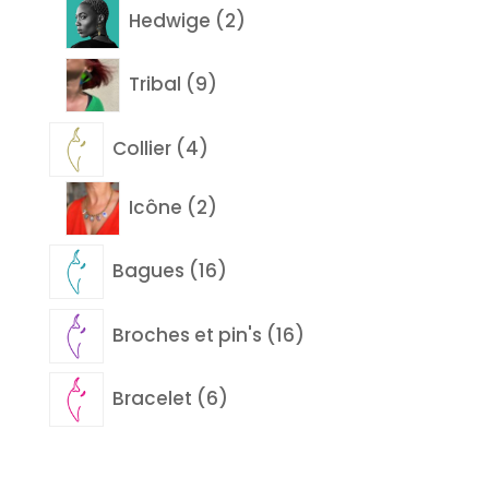
2
Hedwige
2
produits
9
Tribal
9
produits
4
Collier
4
produits
2
Icône
2
produits
16
Bagues
16
produits
16
Broches et pin's
16
produits
6
Bracelet
6
produits