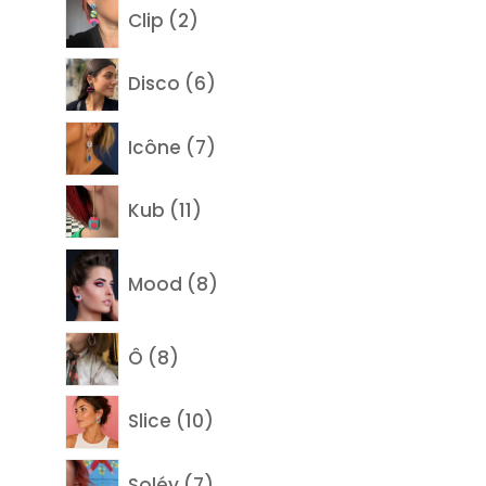
2
Clip
2
produits
6
Disco
6
produits
7
Icône
7
produits
11
Kub
11
produits
8
Mood
8
produits
8
Ô
8
produits
10
Slice
10
produits
7
Soléy
7