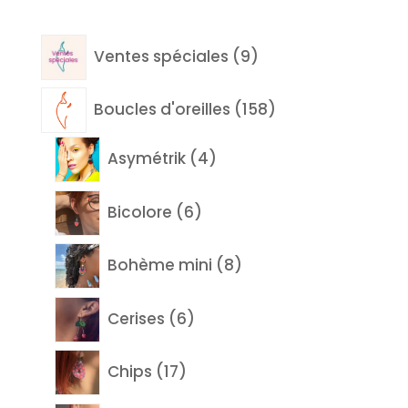
9
Ventes spéciales
9
produits
158
Boucles d'oreilles
158
produits
4
Asymétrik
4
produits
6
Bicolore
6
produits
8
Bohème mini
8
produits
6
Cerises
6
produits
17
Chips
17
produits