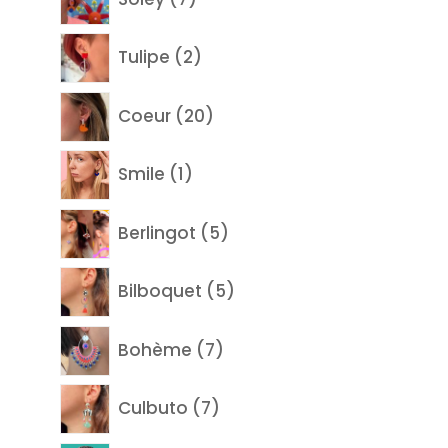
produits
2
Tulipe
2
produits
20
Coeur
20
produits
1
Smile
1
produit
5
Berlingot
5
produits
5
Bilboquet
5
produits
7
Bohème
7
produits
7
Culbuto
7
produits