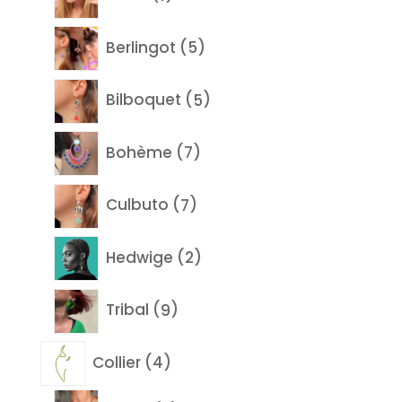
produit
5
Berlingot
5
produits
5
Bilboquet
5
produits
7
Bohème
7
produits
7
Culbuto
7
produits
2
Hedwige
2
produits
9
Tribal
9
produits
4
Collier
4
produits
2