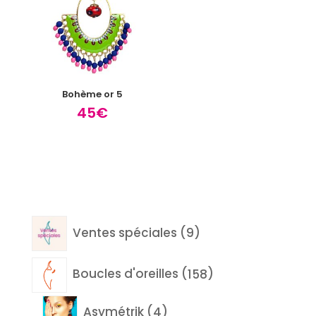
Bohème or 5
45
€
9
Ventes spéciales
9
produits
158
Boucles d'oreilles
158
produits
4
Asymétrik
4