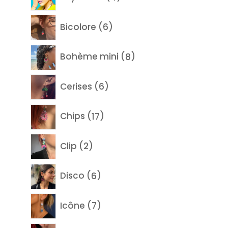
produits
6
Bicolore
6
produits
8
Bohème mini
8
produits
6
Cerises
6
produits
17
Chips
17
produits
2
Clip
2
produits
6
Disco
6
produits
7
Icône
7
produits