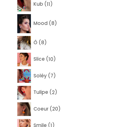
11
Kub
11
produits
8
Mood
8
produits
8
Ô
8
produits
10
Slice
10
produits
7
Soléy
7
produits
2
Tulipe
2
produits
20
Coeur
20
produits
1
Smile
1