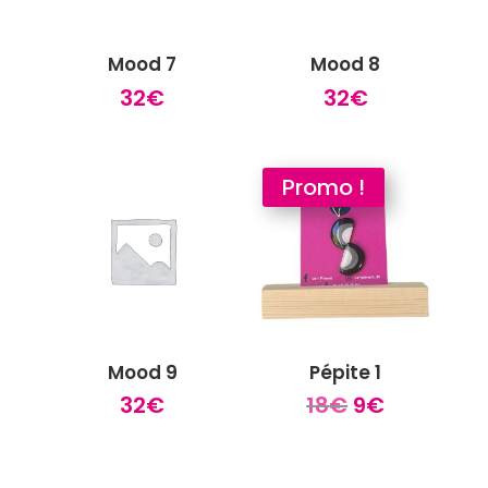
Mood 7
Mood 8
32
€
32
€
Promo !
Mood 9
Pépite 1
Le
Le
32
€
18
€
9
€
prix
prix
initial
actuel