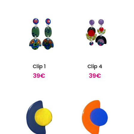
prix :
27€
à
30€
Clip 1
Clip 4
39
€
39
€