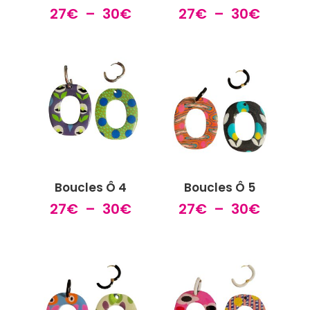
Plage
Plage
27
€
–
30
€
27
€
–
30
€
de
de
prix :
prix :
27€
27€
à
à
30€
30€
Boucles Ô 4
Boucles Ô 5
Plage
Plage
27
€
–
30
€
27
€
–
30
€
de
de
prix :
prix :
27€
27€
à
à
30€
30€