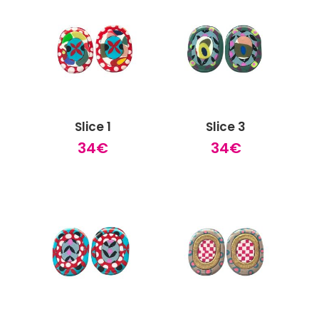
était :
est :
18€.
9€.
Slice 1
Slice 3
34
€
34
€