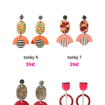
Soléy 5
Soléy 7
39
€
39
€