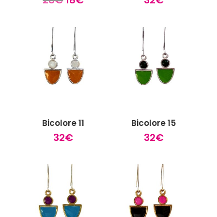
prix
prix
initial
actuel
était :
est :
28€.
18€.
Bicolore 11
Bicolore 15
32
€
32
€