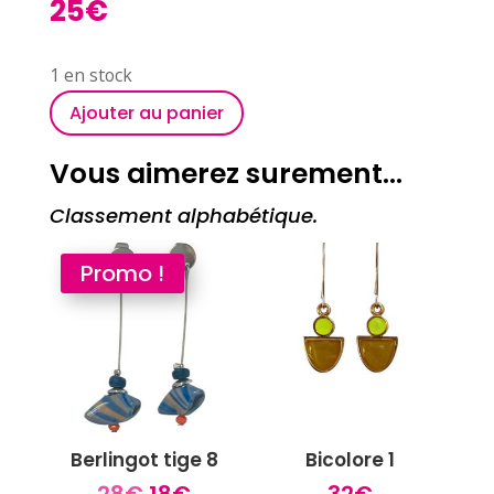
25
€
1 en stock
Ajouter au panier
Vous aimerez surement…
Classement alphabétique.
Promo !
Berlingot tige 8
Bicolore 1
Le
Le
28
€
18
€
32
€