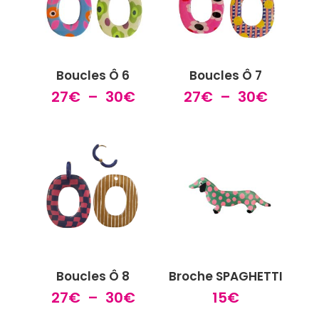
Boucles Ô 6
Boucles Ô 7
Plage
Plage
27
€
–
30
€
27
€
–
30
€
de
de
prix :
prix :
27€
27€
à
à
30€
30€
Boucles Ô 8
Broche SPAGHETTI
Plage
27
€
–
30
€
15
€
de