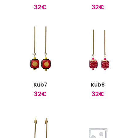
32
€
32
€
Kub7
Kub8
32
€
32
€