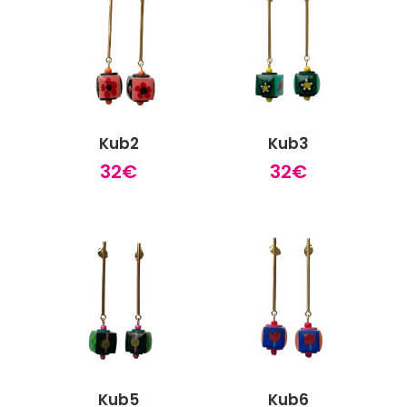
Kub2
Kub3
32
€
32
€
Kub5
Kub6