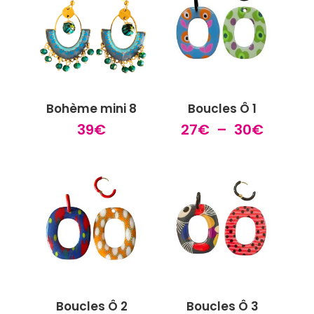
Bohème mini 8
Boucles Ô 1
Plage
39
€
27
€
–
30
€
de
prix :
27€
à
30€
Boucles Ô 2
Boucles Ô 3