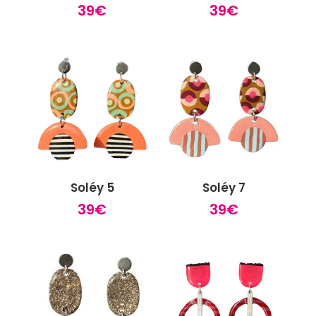
39
€
39
€
Soléy 5
Soléy 7
39
€
39
€