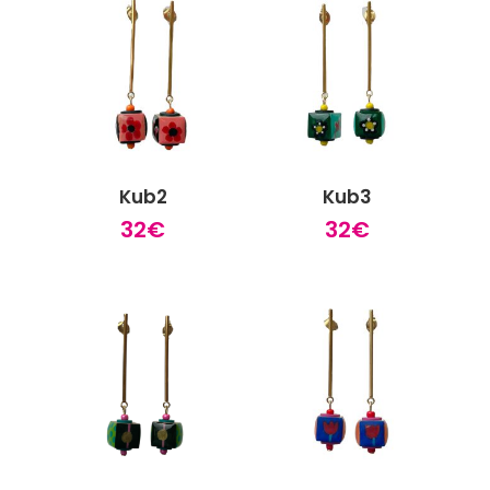
Kub2
Kub3
32
€
32
€