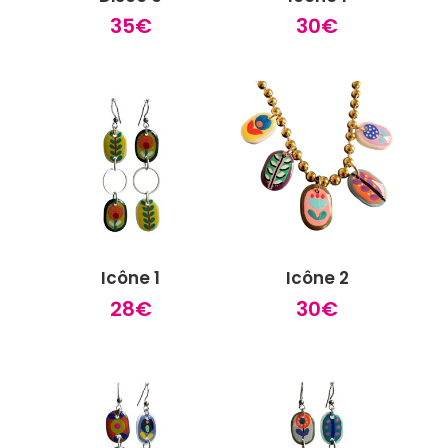
35
€
30
€
Icône 1
Icône 2
28
€
30
€