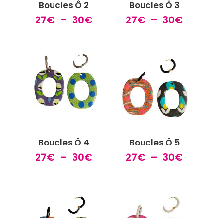
Boucles Ô 2
Boucles Ô 3
Plage
Plage
27
€
–
30
€
27
€
–
30
€
de
de
prix :
prix :
27€
27€
à
à
30€
30€
Boucles Ô 4
Boucles Ô 5
Plage
Plage
27
€
–
30
€
27
€
–
30
€
de
de
prix :
prix :
27€
27€
à
à