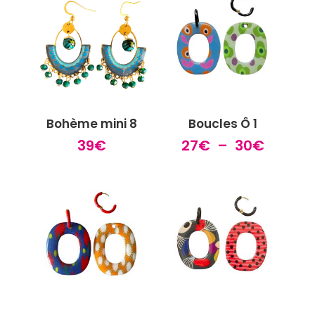
Bohème mini 8
Boucles Ô 1
Plage
39
€
27
€
–
30
€
de
prix :
27€
à
30€