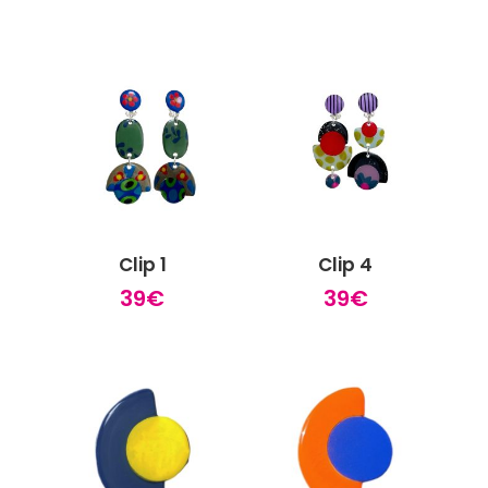
de
prix :
27€
à
30€
Clip 1
Clip 4
39
€
39
€