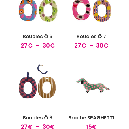
30€
30€
Boucles Ô 6
Boucles Ô 7
Plage
Plage
27
€
–
30
€
27
€
–
30
€
de
de
prix :
prix :
27€
27€
à
à
30€
30€
Boucles Ô 8
Broche SPAGHETTI
Plage
27
€
–
30
€
15
€