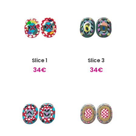
était :
est :
18€.
9€.
Slice 1
Slice 3
34
€
34
€