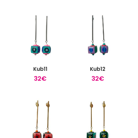
Kub11
Kub12
32
€
32
€