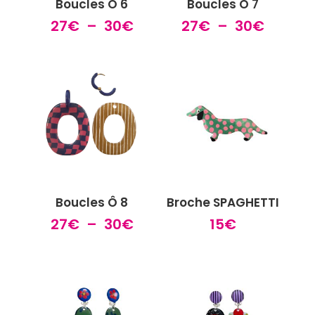
Boucles Ô 6
Boucles Ô 7
Plage
Plage
27
€
–
30
€
27
€
–
30
€
de
de
prix :
prix :
27€
27€
à
à
30€
30€
Boucles Ô 8
Broche SPAGHETTI
Plage
27
€
–
30
€
15
€
de
prix :
27€
à
30€