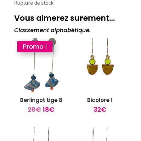
Rupture de stock
Vous aimerez surement…
Classement alphabétique.
Promo !
Berlingot tige 8
Bicolore 1
Le
Le
28
€
18
€
32
€
prix
prix
initial
actuel
était :
est :