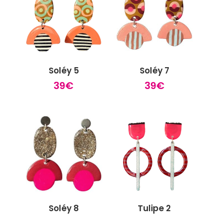
Soléy 5
Soléy 7
39
€
39
€
Soléy 8
Tulipe 2