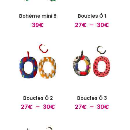
Bohème mini 8
Boucles Ô 1
Plage
39
€
27
€
–
30
€
de
prix :
27€
à
30€
Boucles Ô 2
Boucles Ô 3
Plage
Plage
27
€
–
30
€
27
€
–
30
€
de
de
prix :
prix :
27€
27€