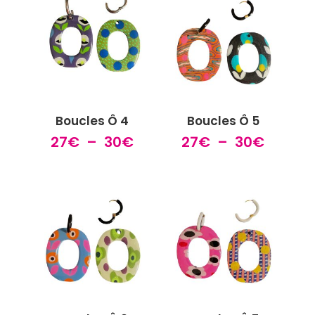
à
à
30€
30€
Boucles Ô 4
Boucles Ô 5
Plage
Plage
27
€
–
30
€
27
€
–
30
€
de
de
prix :
prix :
27€
27€
à
à
30€
30€