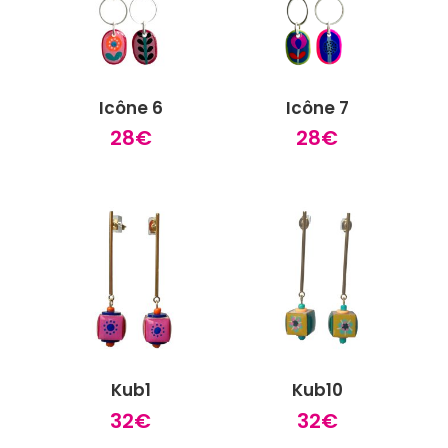
Icône 6
Icône 7
28
€
28
€
Kub1
Kub10
32
€
32
€