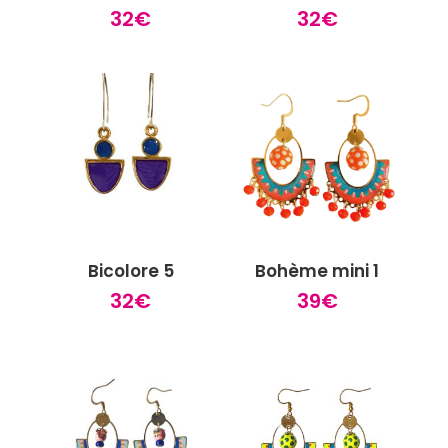
32
€
32
€
Bicolore 5
Bohème mini 1
32
€
39
€