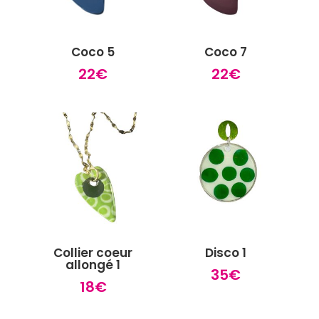
Coco 5
Coco 7
22
€
22
€
Collier coeur
Disco 1
allongé 1
35
€
18
€